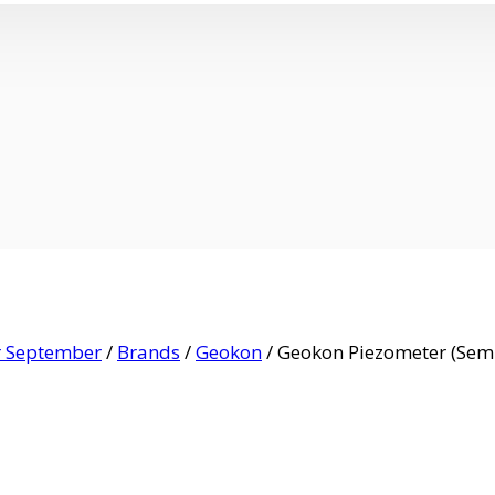
or September
/
Brands
/
Geokon
/
Geokon Piezometer (Sem