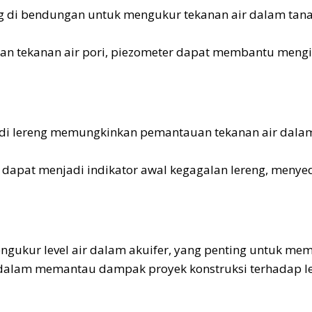
g di bendungan untuk mengukur tekanan air dalam tanah
tekanan air pori, piezometer dapat membantu mengide
r di lereng memungkinkan pemantauan tekanan air dalam
i dapat menjadi indikator awal kegagalan lereng, meny
gukur level air dalam akuifer, yang penting untuk mem
alam memantau dampak proyek konstruksi terhadap lev