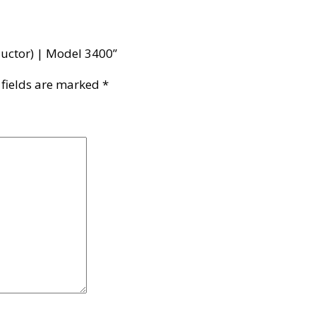
ductor) | Model 3400”
 fields are marked
*