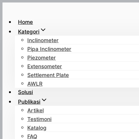
Skip
to
Home
content
Kategori
Inclinometer
Pipa Inclinometer
Piezometer
Extensometer
Settlement Plate
AWLR
Solusi
Publikasi
Artikel
Testimoni
Katalog
FAQ